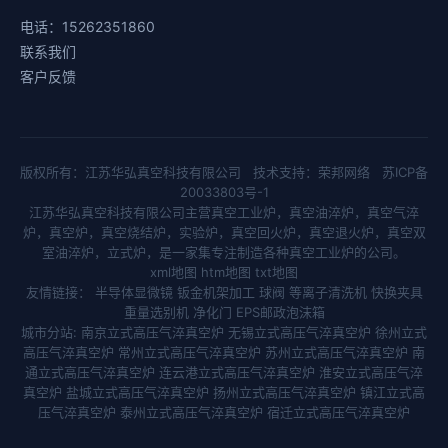
电话：15262351860
联系我们
客户反馈
版权所有：江苏华弘真空科技有限公司 技术支持：
荣邦网络
苏ICP备
20033803号-1
江苏华弘真空科技有限公司主营
真空工业炉
，
真空油淬炉
，
真空气淬
炉
，
真空炉
，
真空烧结炉
，
实验炉
，
真空回火炉
，
真空退火炉
，
真空双
室油淬炉
，
立式炉
，是一家集专注制造各种真空工业炉的公司。
xml地图
htm地图
txt地图
友情链接：
半导体显微镜
钣金机架加工
球阀
等离子清洗机
快换夹具
重量选别机
净化门
EPS邮政泡沫箱
城市分站:
南京立式高压气淬真空炉
无锡立式高压气淬真空炉
徐州立式
高压气淬真空炉
常州立式高压气淬真空炉
苏州立式高压气淬真空炉
南
通立式高压气淬真空炉
连云港立式高压气淬真空炉
淮安立式高压气淬
真空炉
盐城立式高压气淬真空炉
扬州立式高压气淬真空炉
镇江立式高
压气淬真空炉
泰州立式高压气淬真空炉
宿迁立式高压气淬真空炉