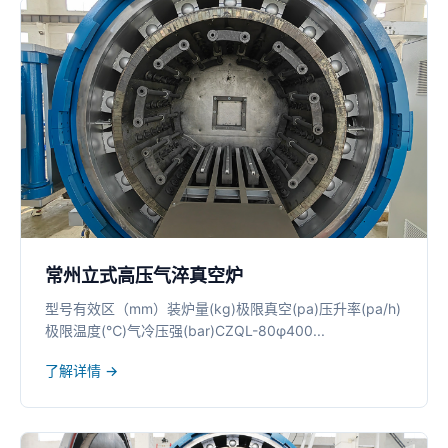
常州立式高压气淬真空炉
型号有效区（mm）装炉量(kg)极限真空(pa)压升率(pa/h)
极限温度(℃)气冷压强(bar)CZQL-80φ400...
了解详情 →