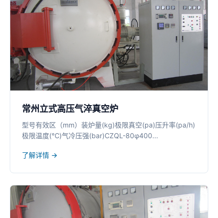
常州立式高压气淬真空炉
型号有效区（mm）装炉量(kg)极限真空(pa)压升率(pa/h)
极限温度(℃)气冷压强(bar)CZQL-80φ400...
了解详情 →