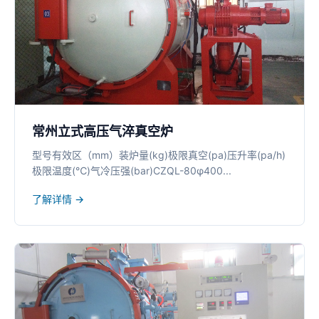
常州立式高压气淬真空炉
型号有效区（mm）装炉量(kg)极限真空(pa)压升率(pa/h)
极限温度(℃)气冷压强(bar)CZQL-80φ400...
了解详情 →