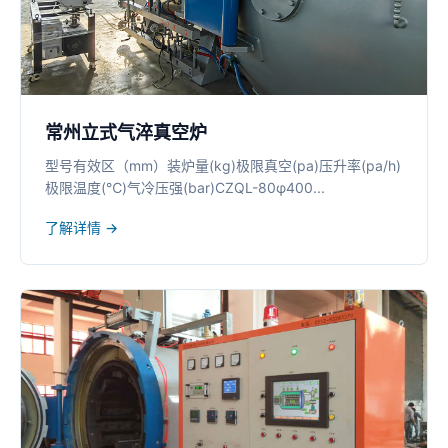
常州立式气淬真空炉
型号有效区（mm）装炉量(kg)极限真空(pa)压升率(pa/h)
极限温度(℃)气冷压强(bar)CZQL-80φ400...
了解详情 →