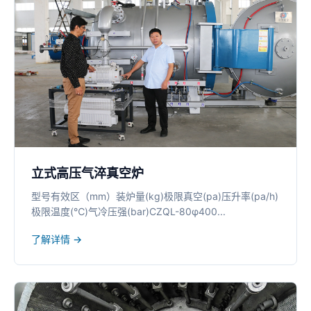
立式高压气淬真空炉
型号有效区（mm）装炉量(kg)极限真空(pa)压升率(pa/h)
极限温度(℃)气冷压强(bar)CZQL-80φ400...
了解详情 →