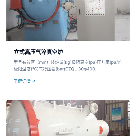
立式高压气淬真空炉
型号有效区（mm）装炉量(kg)极限真空(pa)压升率(pa/h)
极限温度(℃)气冷压强(bar)CZQL-80φ400...
了解详情 →