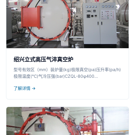
绍兴立式高压气淬真空炉
型号有效区（mm）装炉量(kg)极限真空(pa)压升率(pa/h)
极限温度(℃)气冷压强(bar)CZQL-80φ400...
了解详情 →