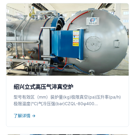
绍兴立式高压气淬真空炉
型号有效区（mm）装炉量(kg)极限真空(pa)压升率(pa/h)
极限温度(℃)气冷压强(bar)CZQL-80φ400...
了解详情 →