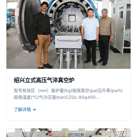
绍兴立式高压气淬真空炉
型号有效区（mm）装炉量(kg)极限真空(pa)压升率(pa/h)
极限温度(℃)气冷压强(bar)CZQL-80φ400...
了解详情 →