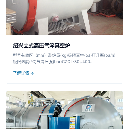
绍兴立式高压气淬真空炉
型号有效区（mm）装炉量(kg)极限真空(pa)压升率(pa/h)
极限温度(℃)气冷压强(bar)CZQL-80φ400...
了解详情 →