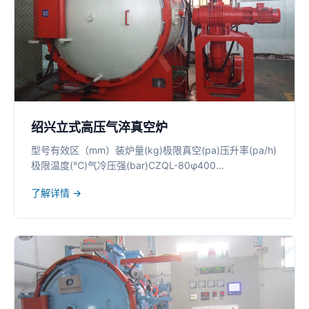
绍兴立式高压气淬真空炉
型号有效区（mm）装炉量(kg)极限真空(pa)压升率(pa/h)
极限温度(℃)气冷压强(bar)CZQL-80φ400...
了解详情 →