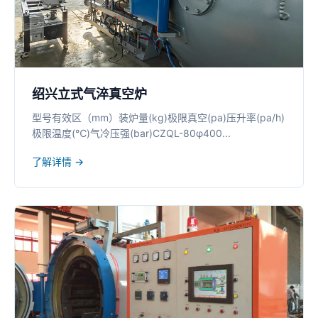
绍兴立式气淬真空炉
型号有效区（mm）装炉量(kg)极限真空(pa)压升率(pa/h)
极限温度(℃)气冷压强(bar)CZQL-80φ400...
了解详情 →