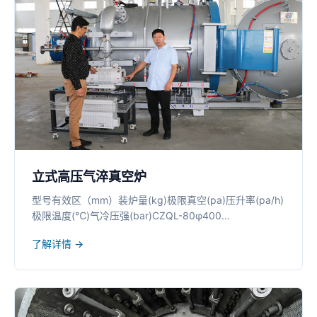
立式高压气淬真空炉
型号有效区（mm）装炉量(kg)极限真空(pa)压升率(pa/h)
极限温度(℃)气冷压强(bar)CZQL-80φ400...
了解详情 →