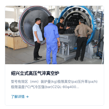
绍兴立式高压气淬真空炉
型号有效区（mm）装炉量(kg)极限真空(pa)压升率(pa/h)
极限温度(℃)气冷压强(bar)CZQL-80φ400...
了解详情 →