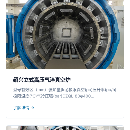
绍兴立式高压气淬真空炉
型号有效区（mm）装炉量(kg)极限真空(pa)压升率(pa/h)
极限温度(℃)气冷压强(bar)CZQL-80φ400...
了解详情 →