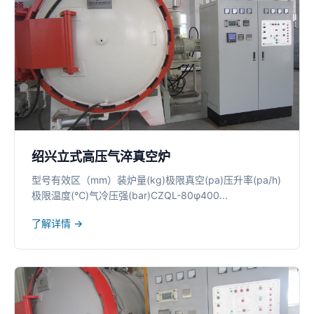
绍兴立式高压气淬真空炉
型号有效区（mm）装炉量(kg)极限真空(pa)压升率(pa/h)
极限温度(℃)气冷压强(bar)CZQL-80φ400...
了解详情 →