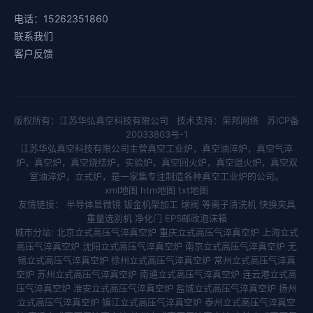
电话：15262351860
联系我们
客户反馈
版权所有：江苏华弘真空科技有限公司 技术支持：
荣邦网络
苏ICP备
20033803号-1
江苏华弘真空科技有限公司主营
真空工业炉
，
真空油淬炉
，
真空气淬
炉
，
真空炉
，
真空烧结炉
，
实验炉
，
真空回火炉
，
真空退火炉
，
真空双
室油淬炉
，
立式炉
，是一家集专注制造各种真空工业炉的公司。
xml地图
htm地图
txt地图
友情链接：
半导体显微镜
钣金机架加工
球阀
等离子清洗机
快换夹具
重量选别机
净化门
EPS邮政泡沫箱
城市分站:
北京立式高压气淬真空炉
重庆立式高压气淬真空炉
上海立式
高压气淬真空炉
沈阳立式高压气淬真空炉
南京立式高压气淬真空炉
无
锡立式高压气淬真空炉
徐州立式高压气淬真空炉
常州立式高压气淬真
空炉
苏州立式高压气淬真空炉
南通立式高压气淬真空炉
连云港立式高
压气淬真空炉
淮安立式高压气淬真空炉
盐城立式高压气淬真空炉
扬州
立式高压气淬真空炉
镇江立式高压气淬真空炉
泰州立式高压气淬真空