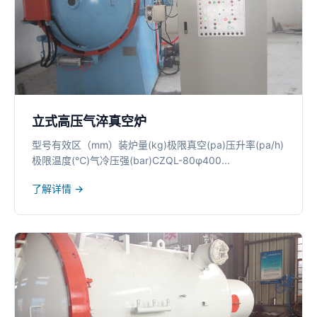
立式高压气淬真空炉
型号有效区（mm）装炉量(kg)极限真空(pa)压升率(pa/h)
极限温度(℃)气冷压强(bar)CZQL-80φ400...
了解详情 →