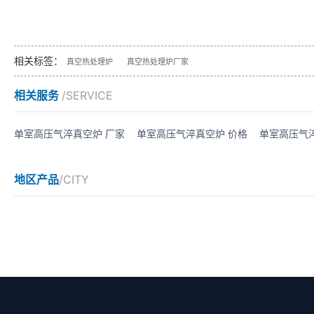
相关标签：
真空热处理炉
真空热处理炉厂家
相关服务
/SERVICE
单室高压气淬真空炉 厂家
单室高压气淬真空炉 价格
单室高压气
地区产品
/CITY