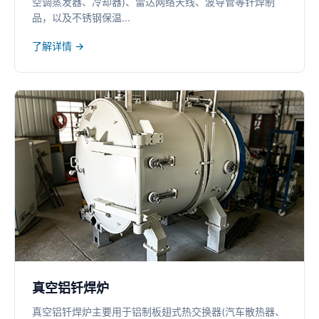
空调蒸发器、冷却器)、雷达网络天线、波导管等钎焊制
品，以及不锈钢保温...
了解详情 →
真空铝钎焊炉
真空铝钎焊炉主要用于铝制板翅式热交换器(汽车散热器、