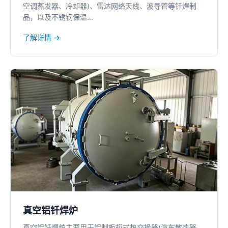
空调蒸发器、冷却器)、雷达网络天线、波导管等钎焊制
品，以及不锈钢保温...
了解详情 →
真空铝钎焊炉
真空铝钎焊炉主要用于铝制板翅式热交换器(汽车散热器、