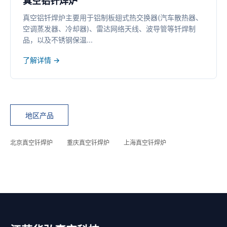
真空铝钎焊炉
真空铝钎焊炉主要用于铝制板翅式热交换器(汽车散热器、
空调蒸发器、冷却器)、雷达网络天线、波导管等钎焊制
品，以及不锈钢保温...
了解详情 →
地区产品
北京真空钎焊炉
重庆真空钎焊炉
上海真空钎焊炉