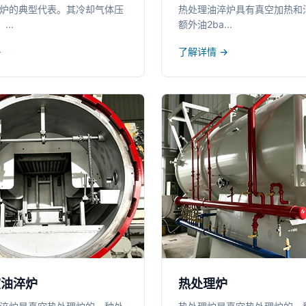
炉的典型代表。其冷却气体压
热处理油淬炉具有真空加热和
..
额外油2ba...
→
了解详情 →
室油淬炉
热处理炉