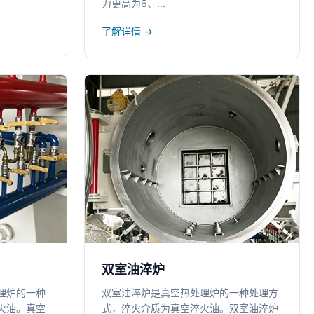
力更高为6、...
了解详情 →
双室油淬炉
理炉的一种
双室油淬炉是真空热处理炉的一种处理方
火油。真空
式，淬火介质为真空淬火油。双室油淬炉