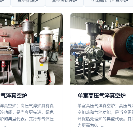
炉
真空钎焊炉
真空热处理炉
立式高压气淬真空炉
压气淬真空炉
单室高压气淬真空炉
淬真空炉：高压气淬炉具有真
单室高压气淬真空炉：高压气
淬功能，是当今更先进、绿色
空加热和气淬功能，是当今更
炉的典型代表。其冷却气体压
环保热处理炉的典型代表。其
..
力更高为6、...