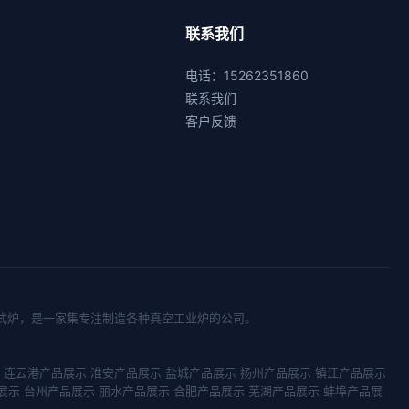
联系我们
电话：15262351860
联系我们
客户反馈
式炉
，是一家集专注制造各种真空工业炉的公司。
连云港产品展示
淮安产品展示
盐城产品展示
扬州产品展示
镇江产品展示
展示
台州产品展示
丽水产品展示
合肥产品展示
芜湖产品展示
蚌埠产品展