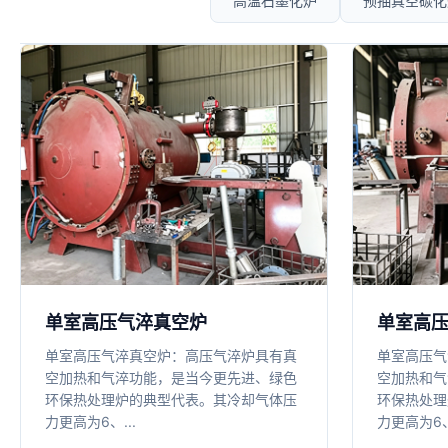
高温石墨化炉
预抽真空碳化
单室高压气淬真空炉
单室高
单室高压气淬真空炉：高压气淬炉具有真
单室高压气
空加热和气淬功能，是当今更先进、绿色
空加热和气
环保热处理炉的典型代表。其冷却气体压
环保热处理
力更高为6、...
力更高为6、.