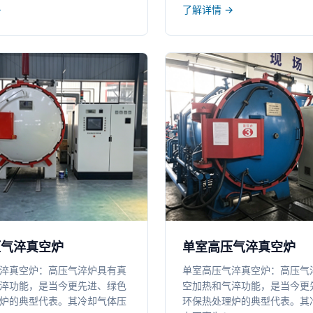
→
了解详情 →
压气淬真空炉
单室高压气淬真空炉
淬真空炉：高压气淬炉具有真
单室高压气淬真空炉：高压气
淬功能，是当今更先进、绿色
空加热和气淬功能，是当今更
炉的典型代表。其冷却气体压
环保热处理炉的典型代表。其