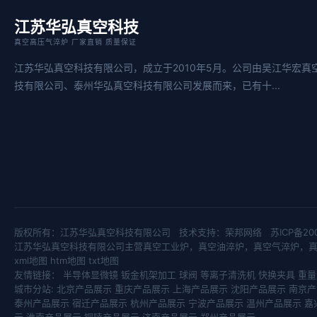
江苏华弘真空科技
真空高压气淬炉 厂家直销 质量保证
江苏华弘真空科技有限公司，成立于2010年5月。公司由吴江华宏真
技有限公司、泰州华弘真空科技有限公司发展而来，已有十...
版权所有：江苏华弘真空科技有限公司 技术支持：
荣邦网络
苏ICP备20
江苏华弘真空科技有限公司主营
真空工业炉
，
真空油淬炉
，
真空气淬炉
，
xml地图
htm地图
txt地图
友情链接：
半导体显微镜
钣金机架加工
球阀
等离子清洗机
快换夹具
重量
城市分站:
北京产品展示
重庆产品展示
上海产品展示
沈阳产品展示
南京产
泰州产品展示
宿迁产品展示
杭州产品展示
宁波产品展示
温州产品展示
嘉