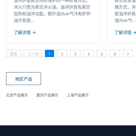
油淬炉是真空热处理炉的一种处理方式，
真空双室油
淬火介质为真空淬火油。油淬炉具有真空
理方式，淬
加热和油淬功能，额外油2bar气冷和炉外
室油淬炉具
油冷系统...
油2bar气...
了解详情 →
了解详情 
1
首页
上一页
2
3
4
5
6
7
地区产品
北京产品展示
重庆产品展示
上海产品展示