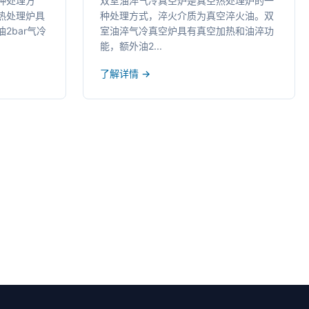
种处理方
双室油淬气冷真空炉是真空热处理炉的一
热处理炉具
种处理方式，淬火介质为真空淬火油。双
2bar气冷
室油淬气冷真空炉具有真空加热和油淬功
能，额外油2...
了解详情 →