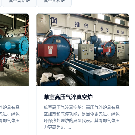
真空烧结炉
真空实验炉
单室高压气淬真空炉
淬炉具有真
单室高压气淬真空炉：高压气淬炉具有真
先进、绿色
空加热和气淬功能，是当今更先进、绿色
冷却气体压
环保热处理炉的典型代表。其冷却气体压
力更高为6、...