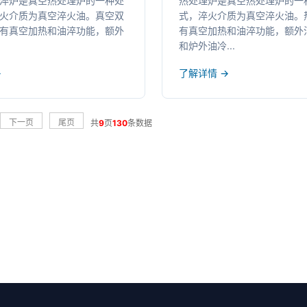
淬炉是真空热处理炉的一种处
热处理炉是真空热处理炉的一
火介质为真空淬火油。真空双
式，淬火介质为真空淬火油。
有真空加热和油淬功能，额外
有真空加热和油淬功能，额外油
和炉外油冷...
→
了解详情 →
下一页
尾页
共
9
页
130
条数据