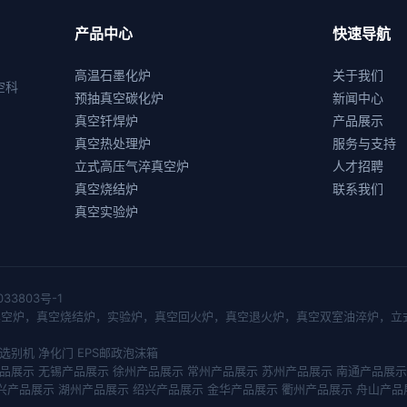
产品中心
快速导航
高温石墨化炉
关于我们
空科
预抽真空碳化炉
新闻中心
真空钎焊炉
产品展示
真空热处理炉
服务与支持
立式高压气淬真空炉
人才招聘
真空烧结炉
联系我们
真空实验炉
033803号-1
真空炉
，
真空烧结炉
，
实验炉
，
真空回火炉
，
真空退火炉
，
真空双室油淬炉
，
立
选别机
净化门
EPS邮政泡沫箱
品展示
无锡产品展示
徐州产品展示
常州产品展示
苏州产品展示
南通产品展示
兴产品展示
湖州产品展示
绍兴产品展示
金华产品展示
衢州产品展示
舟山产品