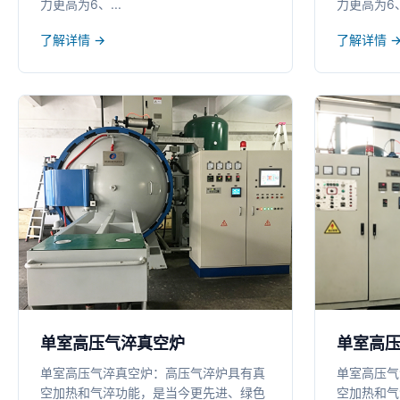
力更高为6、...
力更高为6、.
了解详情 →
了解详情 
单室高压气淬真空炉
单室高
单室高压气淬真空炉：高压气淬炉具有真
单室高压气
空加热和气淬功能，是当今更先进、绿色
空加热和气