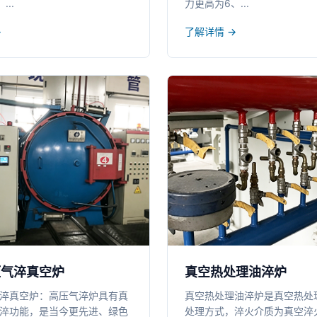
..
力更高为6、...
→
了解详情 →
压气淬真空炉
真空热处理油淬炉
淬真空炉：高压气淬炉具有真
真空热处理油淬炉是真空热处
淬功能，是当今更先进、绿色
处理方式，淬火介质为真空淬