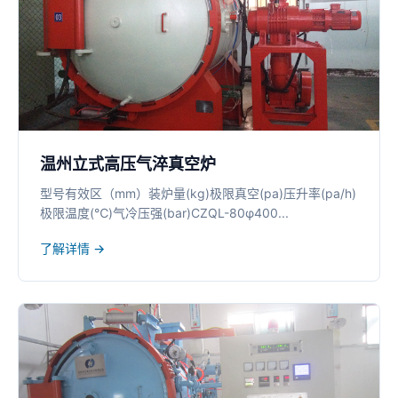
温州立式高压气淬真空炉
型号有效区（mm）装炉量(kg)极限真空(pa)压升率(pa/h)
极限温度(℃)气冷压强(bar)CZQL-80φ400...
了解详情 →