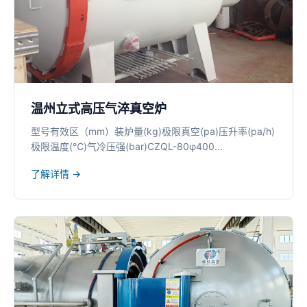
温州立式高压气淬真空炉
型号有效区（mm）装炉量(kg)极限真空(pa)压升率(pa/h)
极限温度(℃)气冷压强(bar)CZQL-80φ400...
了解详情 →