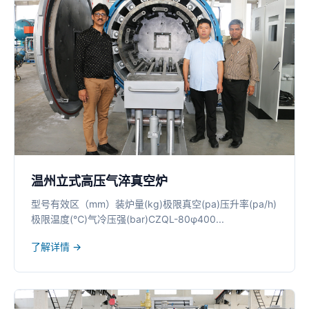
温州立式高压气淬真空炉
型号有效区（mm）装炉量(kg)极限真空(pa)压升率(pa/h)
极限温度(℃)气冷压强(bar)CZQL-80φ400...
了解详情 →