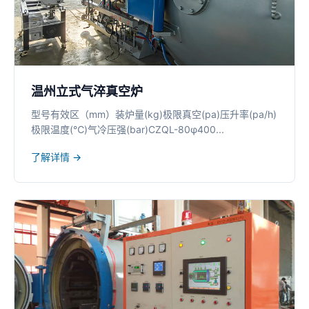
温州立式气淬真空炉
型号有效区（mm）装炉量(kg)极限真空(pa)压升率(pa/h)
极限温度(℃)气冷压强(bar)CZQL-80φ400...
了解详情 →