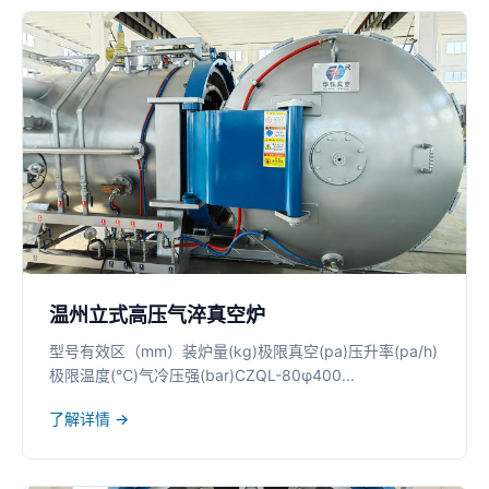
温州立式高压气淬真空炉
型号有效区（mm）装炉量(kg)极限真空(pa)压升率(pa/h)
极限温度(℃)气冷压强(bar)CZQL-80φ400...
了解详情 →