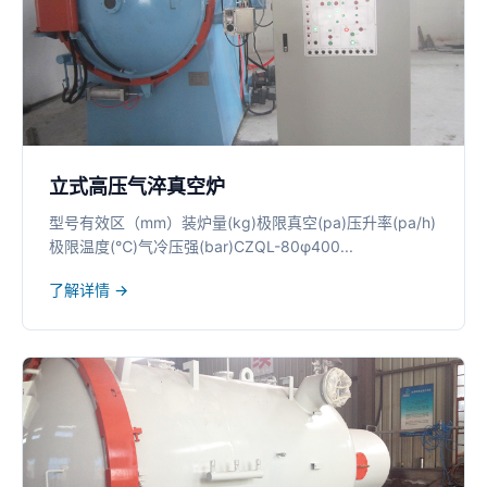
立式高压气淬真空炉
型号有效区（mm）装炉量(kg)极限真空(pa)压升率(pa/h)
极限温度(℃)气冷压强(bar)CZQL-80φ400...
了解详情 →