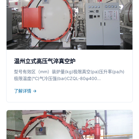
温州立式高压气淬真空炉
型号有效区（mm）装炉量(kg)极限真空(pa)压升率(pa/h)
极限温度(℃)气冷压强(bar)CZQL-80φ400...
了解详情 →