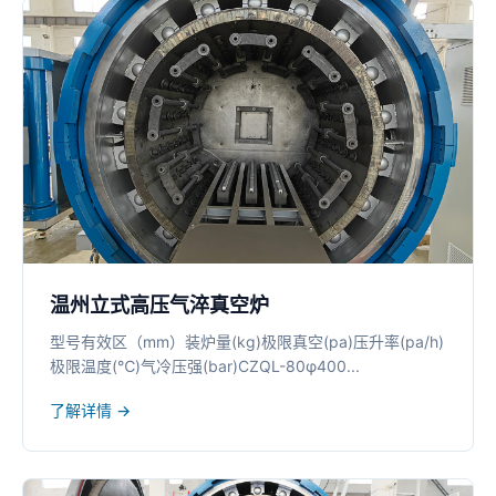
温州立式高压气淬真空炉
型号有效区（mm）装炉量(kg)极限真空(pa)压升率(pa/h)
极限温度(℃)气冷压强(bar)CZQL-80φ400...
了解详情 →