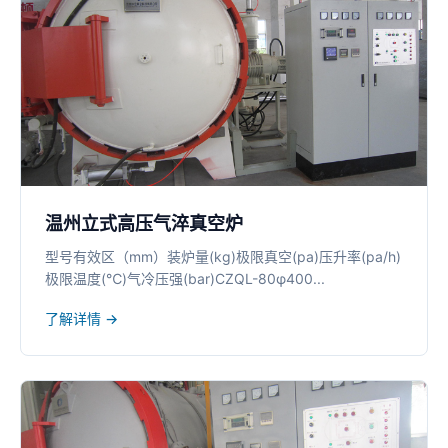
温州立式高压气淬真空炉
型号有效区（mm）装炉量(kg)极限真空(pa)压升率(pa/h)
极限温度(℃)气冷压强(bar)CZQL-80φ400...
了解详情 →