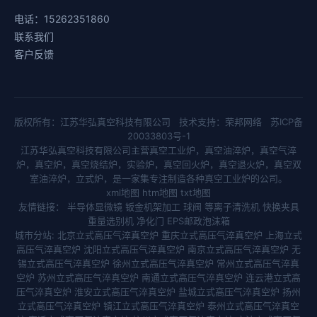
电话：15262351860
联系我们
客户反馈
版权所有：江苏华弘真空科技有限公司 技术支持：
荣邦网络
苏ICP备
20033803号-1
江苏华弘真空科技有限公司主营
真空工业炉
，
真空油淬炉
，
真空气淬
炉
，
真空炉
，
真空烧结炉
，
实验炉
，
真空回火炉
，
真空退火炉
，
真空双
室油淬炉
，
立式炉
，是一家集专注制造各种真空工业炉的公司。
xml地图
htm地图
txt地图
友情链接：
半导体显微镜
钣金机架加工
球阀
等离子清洗机
快换夹具
重量选别机
净化门
EPS邮政泡沫箱
城市分站:
北京立式高压气淬真空炉
重庆立式高压气淬真空炉
上海立式
高压气淬真空炉
沈阳立式高压气淬真空炉
南京立式高压气淬真空炉
无
锡立式高压气淬真空炉
徐州立式高压气淬真空炉
常州立式高压气淬真
空炉
苏州立式高压气淬真空炉
南通立式高压气淬真空炉
连云港立式高
压气淬真空炉
淮安立式高压气淬真空炉
盐城立式高压气淬真空炉
扬州
立式高压气淬真空炉
镇江立式高压气淬真空炉
泰州立式高压气淬真空