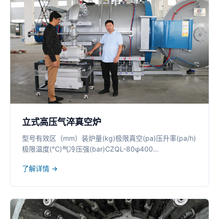
立式高压气淬真空炉
型号有效区（mm）装炉量(kg)极限真空(pa)压升率(pa/h)
极限温度(℃)气冷压强(bar)CZQL-80φ400...
了解详情 →