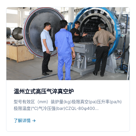
温州立式高压气淬真空炉
型号有效区（mm）装炉量(kg)极限真空(pa)压升率(pa/h)
极限温度(℃)气冷压强(bar)CZQL-80φ400...
了解详情 →