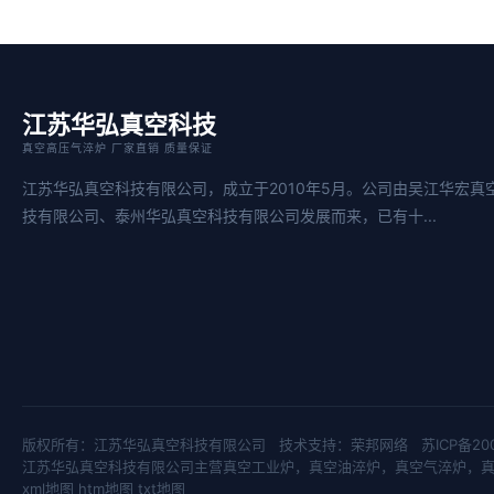
江苏华弘真空科技
真空高压气淬炉 厂家直销 质量保证
江苏华弘真空科技有限公司，成立于2010年5月。公司由吴江华宏真
技有限公司、泰州华弘真空科技有限公司发展而来，已有十...
版权所有：江苏华弘真空科技有限公司 技术支持：
荣邦网络
苏ICP备20
江苏华弘真空科技有限公司主营
真空工业炉
，
真空油淬炉
，
真空气淬炉
，
xml地图
htm地图
txt地图