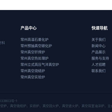
产品中心
快速导航
常州高温石墨化炉
关于我们
空科
常州预抽真空碳化炉
新闻中心
常州真空钎焊炉
产品展示
常州真空热处理炉
服务与支持
常州立式高压气淬真空炉
人才招聘
常州真空烧结炉
联系我们
常州真空实验炉
033803号-1
真空炉
，
真空烧结炉
，
实验炉
，
真空回火炉
，
真空退火炉
，
真空双室油淬炉
，
立