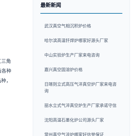
最新新闻
武汉真空气相沉积炉价格
哈尔滨高温钎焊炉哪家好源头厂家
中山实验炉生产厂家来电咨询
江三角
嘉兴真空固溶炉价格
造各种
品种，
日喀则立式高压气淬真空炉厂家来电咨
询
丽水立式气淬真空炉生产厂家承诺守信
沈阳高温石墨化炉公司源头厂家
常州真空气淬炉哪家好信誉保证