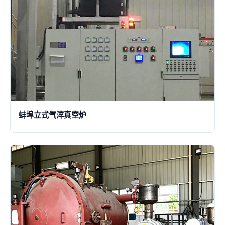
蚌埠立式气淬真空炉